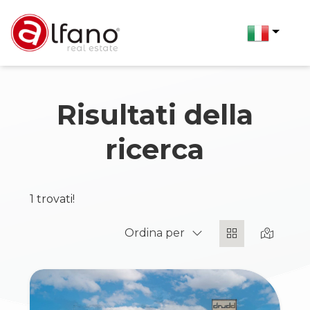
Codice
IT
Contratto
Risultati della
EN
ricerca
Qualsiasi
Home
Vendita
1 trovati!
Chi
Affitto
Schede
Solo 
siamo
Ordina per
Immobili
Scegli
dove
Luxury