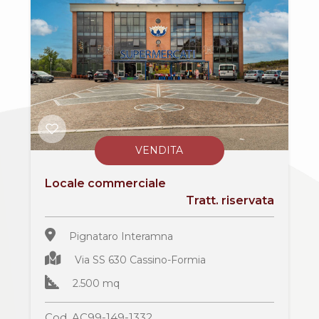
cercare
Frosinone
Il
territorio
Pignataro Interamna
News
Contattaci
VENDITA
Locale commerciale
Tipologia
Tratt. riservata
-
multiscelta
Pignataro Interamna
Via SS 630 Cassino-Formia
Qualsiasi
2.500 mq
Residenziali
Cod. AC99-149-1332