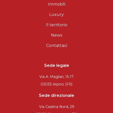
Immobili
Giardino
Luxury
Il territorio
Posto auto/Box
News
Balcone/Terrazzo
Contattaci
Ascensore
Sede legale
Arredato
Via A. Magliari, 15-17
Nuova costruzione
03033 Arpino (FR)
Sede direzionale
Lusso
Via Casilina Nord, 29