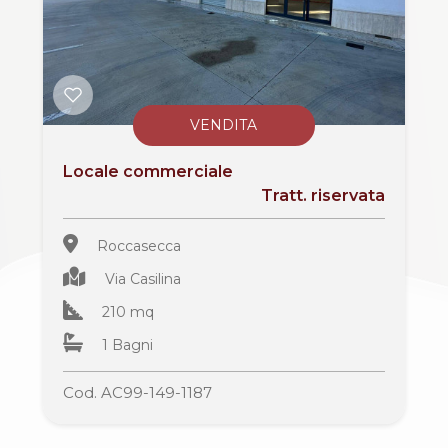
3
4
5
VENDITA
Locale commerciale
5+
Tratt. riservata
Roccasecca
Bagni
minimi
Via Casilina
210 mq
Qualsiasi
1 Bagni
1
Cod. AC99-149-1187
2