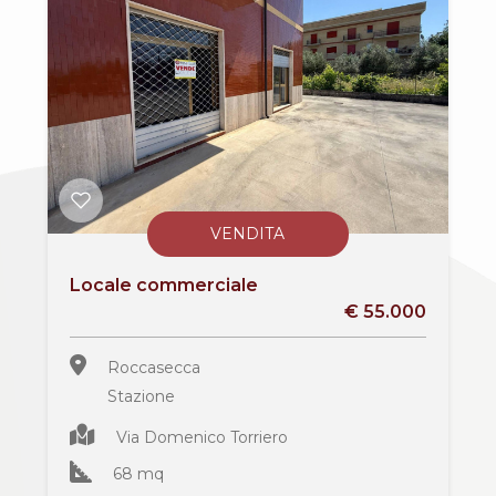
cercare
Frosinone
Il
territorio
Roccasecca
News
Contattaci
VENDITA
Locale commerciale
Tipologia
€ 55.000
-
multiscelta
Roccasecca
Stazione
Qualsiasi
Via Domenico Torriero
68 mq
Residenziali