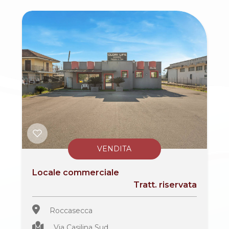
3
4
5
5+
VENDITA
Camere
minime
Locale commerciale
Tratt. riservata
Qualsiasi
Roccasecca
1
Via Casilina Sud