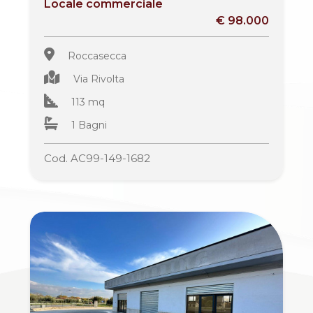
Locale commerciale
mq
€ 98.000
Roccasecca
Via Rivolta
113 mq
1 Bagni
Locali
minimi
Cod. AC99-149-1682
Qualsiasi
1
2