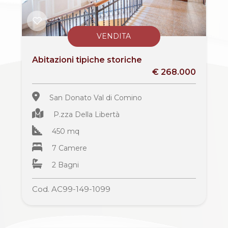
VENDITA
Abitazioni tipiche storiche
€ 268.000
San Donato Val di Comino
P.zza Della Libertà
450 mq
7 Camere
2 Bagni
Cod. AC99-149-1099