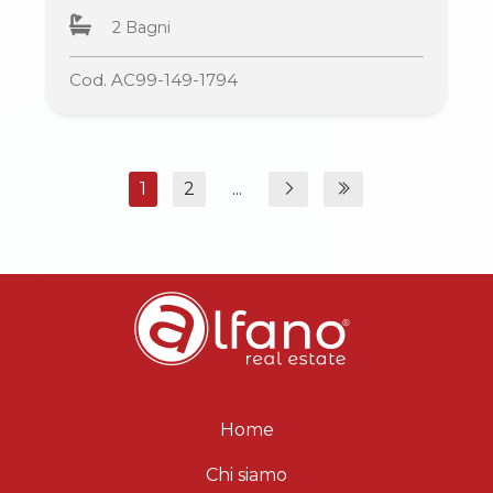
2 Bagni
Cod. AC99-149-1794
1
2
...
Home
Chi siamo