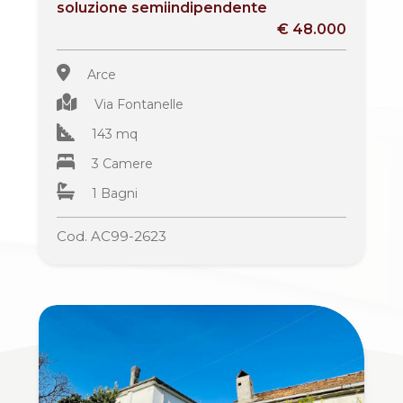
mq
soluzione semiindipendente
€ 48.000
Arce
Via Fontanelle
143 mq
3 Camere
Locali
1 Bagni
minimi
Cod. AC99-2623
Qualsiasi
1
2