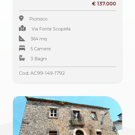
€ 137.000
2
Picinisco
Via Fonte Scopella
3
364 mq
5 Camere
4
3 Bagni
5
Cod. AC99-149-1792
5+
Altre
opzioni
-
multiscelta