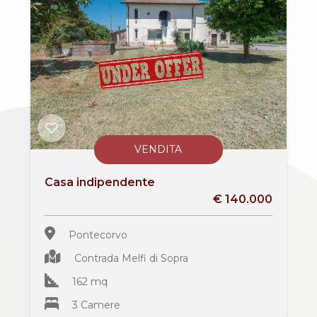
cercare
Provincia
Il
territorio
Comune
News
Contattaci
VENDITA
Casa indipendente
Tipologia
€ 140.000
-
multiscelta
Pontecorvo
Contrada Melfi di Sopra
Qualsiasi
162 mq
3 Camere
Residenziali