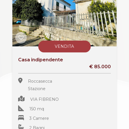
3
4
5
VENDITA
5+
Casa indipendente
€ 85.000
Bagni
minimi
Roccasecca
Stazione
Qualsiasi
VIA FIBRENO
150 mq
1
3 Camere
2 Bagni
2