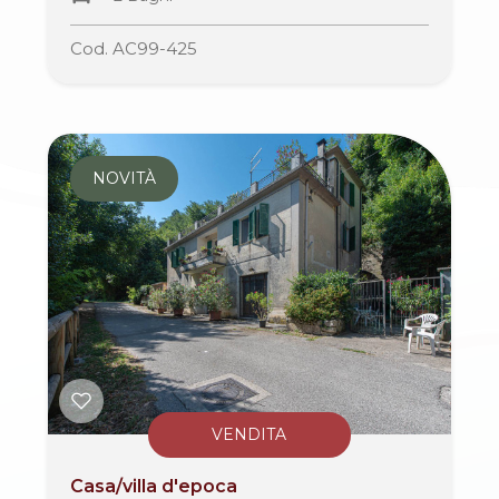
Cod. AC99-425
3
4
NOVITÀ
5
5+
Camere
minime
Qualsiasi
VENDITA
Casa/villa d'epoca
1