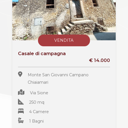
Giardino
Posto auto/Box
VENDITA
Balcone/Terrazzo
Casale di campagna
€ 14.000
Ascensore
Monte San Giovanni Campano
Arredato
Chiaiamari
Via Sione
Nuova costruzione
250 mq
Lusso
4 Camere
1 Bagni