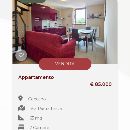
VENDITA
Appartamento
€ 85.000
Ceccano
Via Pietra Liscia
65 mq
2 Camere