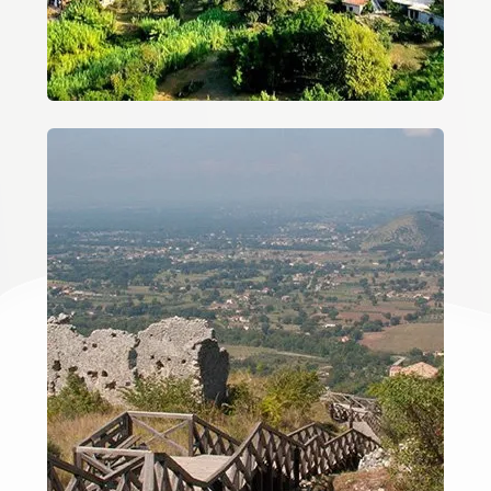
3
4
5
5+
Bagni
minimi
Qualsiasi
1
2