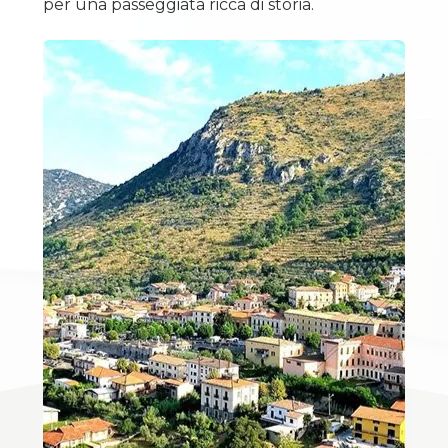
per una passeggiata ricca di storia.
mq
Locali
minimi
Qualsiasi
1
2