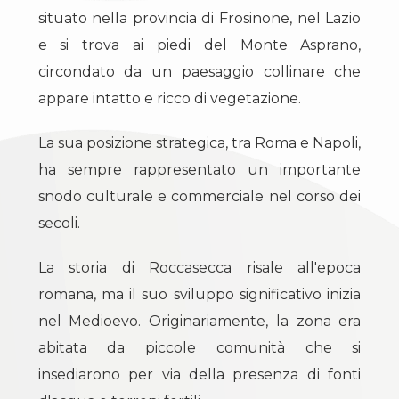
cercare
situato nella provincia di Frosinone, nel Lazio
Provincia
Il
e si trova ai piedi del Monte Asprano,
territorio
circondato da un paesaggio collinare che
appare intatto e ricco di vegetazione.
Comune
News
La sua posizione strategica, tra Roma e Napoli,
Contattaci
ha sempre rappresentato un importante
snodo culturale e commerciale nel corso dei
secoli.
Tipologia
La storia di Roccasecca risale all'epoca
-
multiscelta
romana, ma il suo sviluppo significativo inizia
nel Medioevo. Originariamente, la zona era
Qualsiasi
abitata da piccole comunità che si
insediarono per via della presenza di fonti
Residenziali