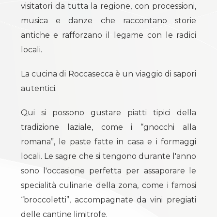
visitatori da tutta la regione, con processioni,
Giardino
musica e danze che raccontano storie
antiche e rafforzano il legame con le radici
Posto auto/Box
locali.
La cucina di Roccasecca è un viaggio di sapori
Balcone/Terrazzo
autentici.
Ascensore
Qui si possono gustare piatti tipici della
tradizione laziale, come i “gnocchi alla
Arredato
romana”, le paste fatte in casa e i formaggi
locali. Le sagre che si tengono durante l'anno
Nuova costruzione
sono l'occasione perfetta per assaporare le
specialità culinarie della zona, come i famosi
Lusso
“broccoletti”, accompagnate da vini pregiati
delle cantine limitrofe.