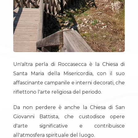
3
4
5
Un'altra perla di Roccasecca è la Chiesa di
5+
Santa Maria della Misericordia, con il suo
affascinante campanile e interni decorati, che
riflettono l'arte religiosa del periodo.
Camere
minime
Da non perdere è anche la Chiesa di San
Giovanni Battista, che custodisce opere
Qualsiasi
d'arte significative e contribuisce
all'atmosfera spirituale del luogo.
1