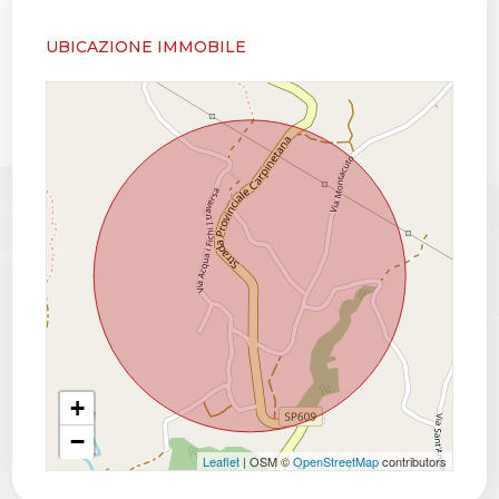
UBICAZIONE IMMOBILE
+
−
Leaflet
| OSM ©
OpenStreetMap
contributors