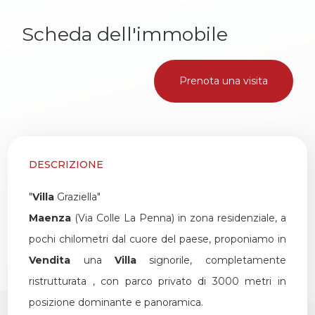
Scheda dell'immobile
2
3
Prenota una visita
4
5
DESCRIZIONE
"
Villa
Graziella"
5+
Maenza
(Via Colle La Penna) in zona residenziale, a
pochi chilometri dal cuore del paese, proponiamo in
Altre
Vendita
una
Villa
signorile, completamente
opzioni
ristrutturata , con parco privato di 3000 metri in
-
posizione dominante e panoramica.
multiscelta