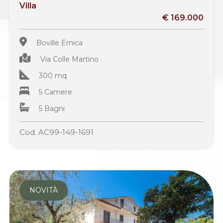
Villa
€ 169.000
Boville Ernica
Via Colle Martino
300 mq
5 Camere
5 Bagni
Cod. AC99-149-1691
NOVITÀ