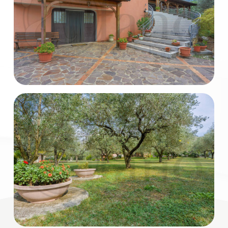
mq
Locali
minimi
Qualsiasi
1
2