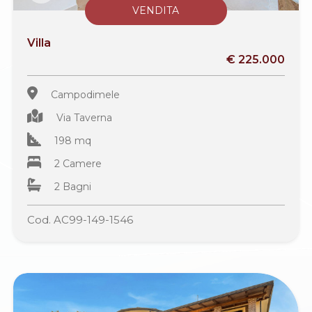
VENDITA
Villa
€ 225.000
Campodimele
Via Taverna
198 mq
2 Camere
2 Bagni
Cod. AC99-149-1546