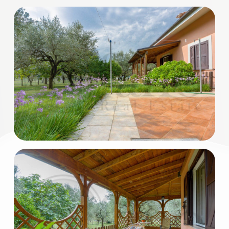
3
4
5
5+
Bagni
minimi
Qualsiasi
1
2