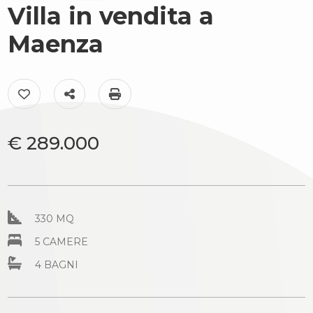
cercare
Villa in vendita a
Provincia
Il
Maenza
territorio
Comune
Preferiti: Cod. AC99-149-966
Condividi
Stampa: Cod. AC99-149-966
News
Contattaci
€ 289.000
Tipologia
-
330 MQ
multiscelta
5 CAMERE
4 BAGNI
Qualsiasi
Residenziali