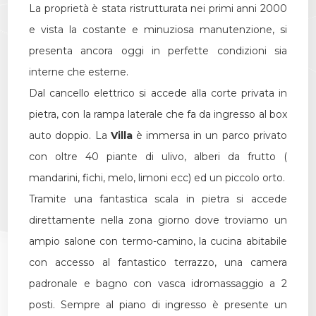
La proprietà è stata ristrutturata nei primi anni 2000
Giardino
e vista la costante e minuziosa manutenzione, si
presenta ancora oggi in perfette condizioni sia
Posto auto/Box
interne che esterne.
Dal cancello elettrico si accede alla corte privata in
Balcone/Terrazzo
pietra, con la rampa laterale che fa da ingresso al box
auto doppio. La
Villa
è immersa in un parco privato
Ascensore
con oltre 40 piante di ulivo, alberi da frutto (
mandarini, fichi, melo, limoni ecc) ed un piccolo orto.
Arredato
Tramite una fantastica scala in pietra si accede
direttamente nella zona giorno dove troviamo un
Nuova costruzione
ampio salone con termo-camino, la cucina abitabile
con accesso al fantastico terrazzo, una camera
Lusso
padronale e bagno con vasca idromassaggio a 2
posti. Sempre al piano di ingresso è presente un