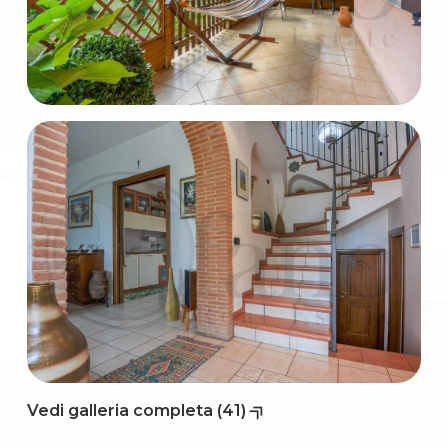
3
4
5
5+
Camere
minime
Qualsiasi
Vedi galleria completa (41)
1