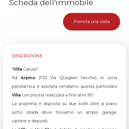
Scheda dell'immobile
2
Prenota una visita
3
4
DESCRIZIONE
5
"
Villa
Caruso"
Ad
Arpino
(FR) Via Quaglieri Vecchio, in zona
5+
panoramica e assolata vendiamo questa particolare
Villa
con piscina realizzata a fine anni 90'.
Altre
La proprietà è disposta su due livelli oltre al piano
opzioni
sotto strada dove troviamo un ampio garage,
-
cantine e depositi.
multiscelta