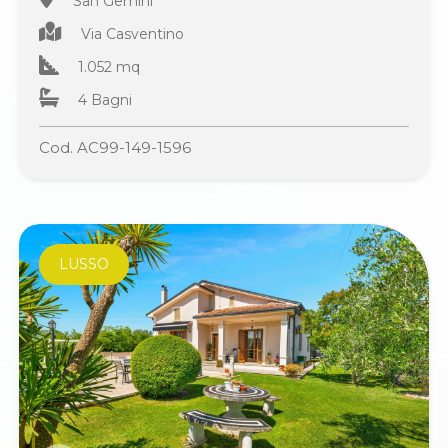
San Gemini
Via Casventino
1.052 mq
4 Bagni
Cod. AC99-149-1596
LUSSO