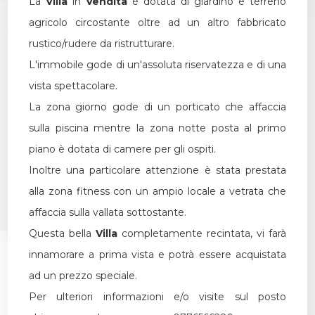
La
Villa
in
Vendita
è dotata di giardino e terreno
agricolo circostante oltre ad un altro fabbricato
Giardino
rustico/rudere da ristrutturare.
L'immobile gode di un'assoluta riservatezza e di una
Posto auto/Box
vista spettacolare.
La zona giorno gode di un porticato che affaccia
Balcone/Terrazzo
sulla piscina mentre la zona notte posta al primo
piano è dotata di camere per gli ospiti.
Ascensore
Inoltre una particolare attenzione è stata prestata
alla zona fitness con un ampio locale a vetrata che
Arredato
affaccia sulla vallata sottostante.
Nuova costruzione
Questa bella
Villa
completamente recintata, vi farà
innamorare a prima vista e potrà essere acquistata
Lusso
ad un prezzo speciale.
Per ulteriori informazioni e/o visite sul posto