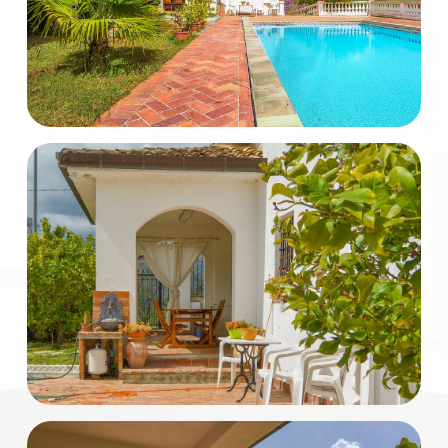
mq
Locali
minimi
Qualsiasi
1
2