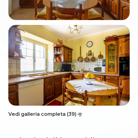
3
4
5
5+
Camere
minime
Vedi galleria completa (39)
Qualsiasi
1