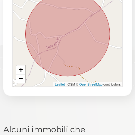
+
−
Leaflet
| OSM ©
OpenStreetMap
contributors
Alcuni immobili che