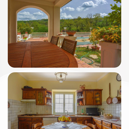
3
4
5
5+
Bagni
minimi
Qualsiasi
1
2