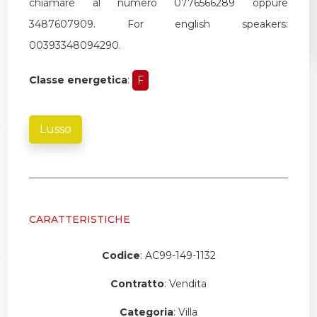
chiamare al numero 0776566289 oppure
3487607909. For english speakers:
00393348094290.
Classe energetica
:
F
Lusso
CARATTERISTICHE
Codice
: AC99-149-1132
Contratto
: Vendita
Categoria
: Villa