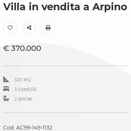
cercare
Villa in vendita a Arpino
Provincia
Il
territorio
Preferiti: Cod. AC99-149-1132
Condividi
Stampa: Cod. AC99-149-1132
Comune
News
€ 370.000
Contattaci
320 MQ
Tipologia
-
3 CAMERE
multiscelta
2 BAGNI
Qualsiasi
Cod. AC99-149-1132
Residenziali