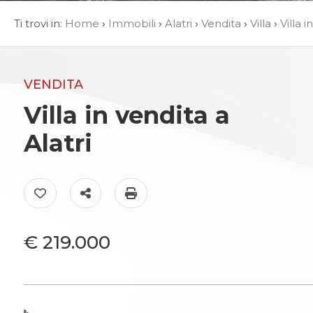
Ti trovi in:
Home
›
Immobili
›
Alatri
›
Vendita
›
Villa
›
Villa i
Commerciali
Industriali
VENDITA
Villa in vendita a
Terreni
Alatri
Prezzo
Preferiti: Cod. AC99-149-1531
Condividi
Stampa: Cod. AC99-149-1531
€ 219.000
Totale