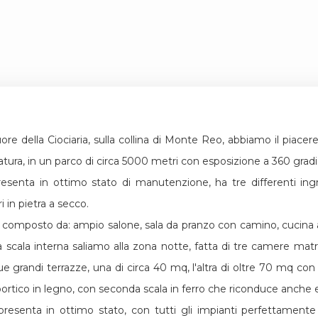
uore della Ciociaria, sulla collina di Monte Reo, abbiamo il piacer
tura, in un parco di circa 5000 metri con esposizione a 360 gradi
resenta in ottimo stato di manutenzione, ha tre differenti in
i in pietra a secco.
omposto da: ampio salone, sala da pranzo con camino, cucina abit
a scala interna saliamo alla zona notte, fatta di tre camere matrim
e grandi terrazze, una di circa 40 mq, l'altra di oltre 70 mq con
rtico in legno, con seconda scala in ferro che riconduce anche 
presenta in ottimo stato, con tutti gli impianti perfettamente