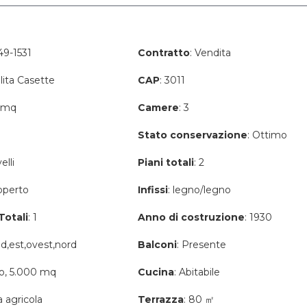
49-1531
Contratto
: Vendita
alita Casette
CAP
: 3011
0 mq
Camere
: 3
Stato conservazione
: Ottimo
elli
Piani totali
: 2
operto
Infissi
: legno/legno
Totali
: 1
Anno di costruzione
: 1930
ud,est,ovest,nord
Balconi
: Presente
to, 5.000 mq
Cucina
: Abitabile
a agricola
Terrazza
: 80 ㎡