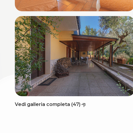
3
4
5
5+
Bagni
minimi
Qualsiasi
Vedi galleria completa (47)
1
2