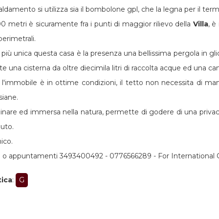
caldamento si utilizza sia il bombolone gpl, che la legna per il ter
00 metri è sicuramente fra i punti di maggior rilievo della
Villa
, è
 perimetrali.
più unica questa casa è la presenza una bellissima pergola in glic
te una cisterna da oltre diecimila litri di raccolta acque ed una can
l'immobile è in ottime condizioni, il tetto non necessita di man
siane.
linare ed immersa nella natura, permette di godere di una privacy 
auto.
ico.
i o appuntamenti 3493400492 - 0776566289 - For Internationa
tica
:
G