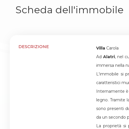
Scheda dell'immobile
3
4
DESCRIZIONE
Villa
Carola
5
Ad
Alatri
, nel c
immersa nella na
5+
L'immobile si p
caratteristici mur
Camere
Internamente è c
minime
legno. Tramite l
sono presenti du
Qualsiasi
da un secondo po
La proprietà si 
1