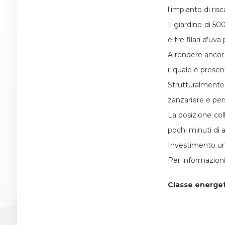
l'impianto di ris
Il giardino di 50
2
e tre filari d'uva
3
A rendere ancor 
il quale è presen
4
Strutturalmente 
zanzariere e per
5
La posizione col
pochi minuti di 
5+
Investimento un
Per informazion
Altre
Classe energe
opzioni
-
multiscelta