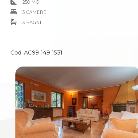
250 MQ
mq
3 CAMERE
3 BAGNI
Cod. AC99-149-1531
Locali
minimi
Qualsiasi
1
2