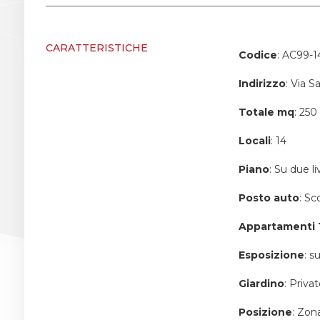
Giardino
CARATTERISTICHE
Codice
: AC99-1
Posto auto/Box
Indirizzo
: Via S
Totale mq
: 25
Balcone/Terrazzo
Locali
: 14
Ascensore
Piano
: Su due liv
Arredato
Posto auto
: Sc
Appartamenti 
Nuova costruzione
Esposizione
: s
Lusso
Giardino
: Priva
Posizione
: Zon