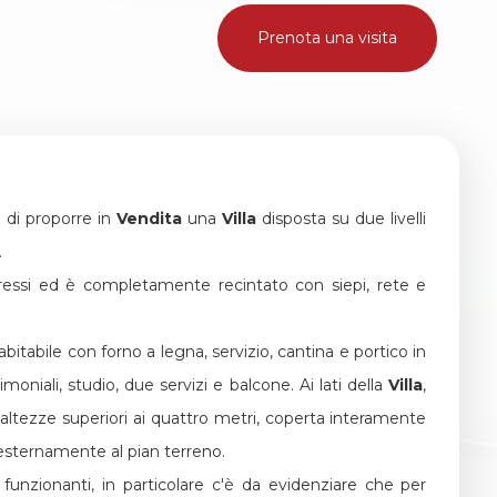
Prenota una visita
e di proporre in
Vendita
una
Villa
disposta su due livelli
.
gressi ed è completamente recintato con siepi, rete e
abile con forno a legna, servizio, cantina e portico in
oniali, studio, due servizi e balcone. Ai lati della
Villa
,
 altezze superiori ai quattro metri, coperta interamente
esternamente al pian terreno.
 funzionanti, in particolare c'è da evidenziare che per