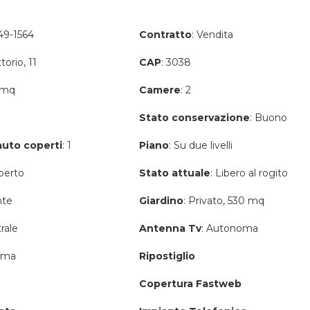
49-1564
Contratto
: Vendita
ttorio, 11
CAP
: 3038
2 mq
Camere
: 2
Stato conservazione
: Buono
auto coperti
: 1
Piano
: Su due livelli
perto
Stato attuale
: Libero al rogito
nte
Giardino
: Privato, 530 mq
rale
Antenna Tv
: Autonoma
oma
Ripostiglio
Copertura Fastweb