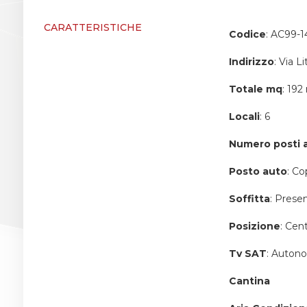
CARATTERISTICHE
Giardino
Codice
: AC99-1
Indirizzo
: Via Li
Posto auto/Box
Totale mq
: 19
Balcone/Terrazzo
Locali
: 6
Numero posti 
Ascensore
Posto auto
: Co
Arredato
Soffitta
: Prese
Posizione
: Cent
Nuova costruzione
Tv SAT
: Auton
Lusso
Cantina