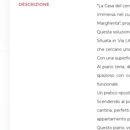
DESCRIZIONE
"La Casa del cen
Immersa nel cu
3
Margherita", pr
Questa soluzione
4
Situata in Via L
che cercano una 
5
Con una superfici
5+
Al piano terra, 
spazioso con ca
funzionale.
Camere
Un pratico ripost
minime
Scendendo al pia
cantina, perfett
Qualsiasi
appartamento pe
Questo piano, ve
1