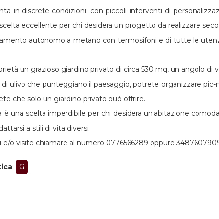
nta in discrete condizioni; con piccoli interventi di personalizz
celta eccellente per chi desidera un progetto da realizzare secon
ldamento autonomo a metano con termosifoni e di tutte le utenz
.
ietà un grazioso giardino privato di circa 530 mq, un angolo di verd
te di ulivo che punteggiano il paesaggio, potrete organizzare pic-
ete che solo un giardino privato può offrire.
 è una scelta imperdibile per chi desidera un'abitazione comoda 
ttarsi a stili di vita diversi.
i e/o visite chiamare al numero 0776566289 oppure 3487607909
tica
:
G