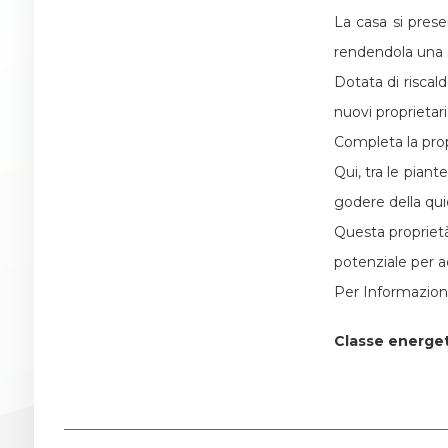
La casa si prese
2
rendendola una s
Dotata di risca
3
nuovi proprietari
Completa la propr
4
Qui, tra le pian
godere della qui
5
Questa proprietà
potenziale per ada
5+
Per Informazion
Classe energe
Altre
opzioni
-
multiscelta