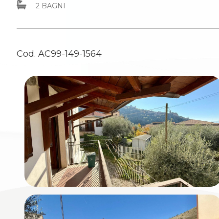
mq
2 BAGNI
Cod. AC99-149-1564
Locali
minimi
Qualsiasi
1
2