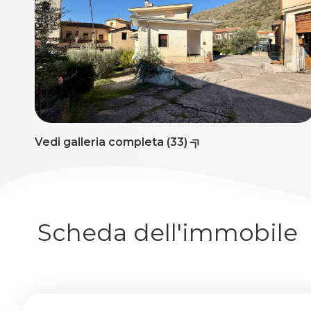
3
4
5
5+
Vedi galleria completa (33)
Bagni
minimi
Scheda dell'immobile
Qualsiasi
1
2