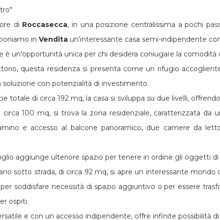
tro"
ore di
Roccasecca
, in una posizione centralissima a pochi pass
oponiamo in
Vendita
un'interessante casa semi-indipendente con
 è un'opportunità unica per chi desidera coniugare la comodità de
ittorio, questa residenza si presenta come un rifugio accogliente
soluzione con potenzialità di investimento.
e totale di circa 192 mq, la casa si sviluppa su due livelli, offrendo
di circa 100 mq, si trova la zona residenziale, caratterizzata d
mino e accesso al balcone panoramico, due camere da letto, 
iglio aggiunge ulteriore spazio per tenere in ordine gli oggetti di
no sotto strada, di circa 92 mq, si apre un interessante mondo di 
i per soddisfare necessità di spazio aggiuntivo o per essere tras
r ospiti.
rsatile e con un accesso indipendente, offre infinite possibilità d