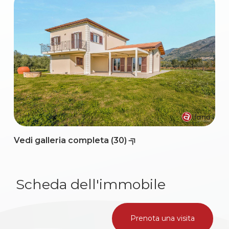
2
3
4
5
Vedi galleria completa (30)
5+
Scheda dell'immobile
Altre
opzioni
-
Prenota una visita
multiscelta