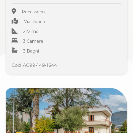
Roccasecca
Via Ronca
222 mq
3 Camere
3 Bagni
Cod. AC99-149-1644