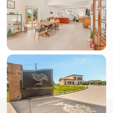
mq
Locali
minimi
Qualsiasi
1
2