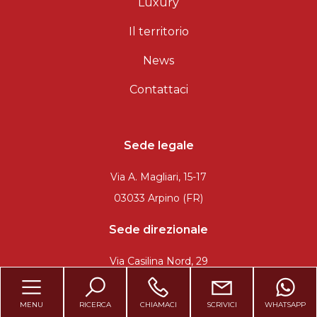
Luxury
Il territorio
News
Contattaci
Sede legale
Via A. Magliari, 15-17
03033 Arpino (FR)
Sede direzionale
Via Casilina Nord, 29
03038 Roccasecca (FR)
MENU
RICERCA
CHIAMACI
SCRIVICI
WHATSAPP
Sede di rappresentanza