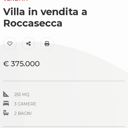
cercare
Villa in vendita a
Provincia
Il
Roccasecca
territorio
Comune
News
Preferiti: Cod. AC99-149-1675
Condividi
Stampa: Cod. AC99-149-1675
Contattaci
€ 375.000
Tipologia
-
multiscelta
253 MQ
3 CAMERE
Qualsiasi
2 BAGNI
Residenziali