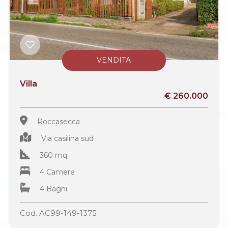
VENDITA
Villa
€ 260.000
Roccasecca
Via casilina sud
360 mq
4 Camere
4 Bagni
Cod. AC99-149-1375