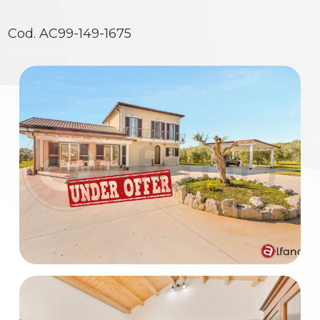
Cod. AC99-149-1675
Commerciali
Industriali
Terreni
Prezzo
Totale