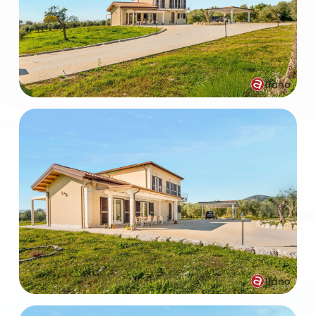
3
4
5
5+
Camere
minime
Qualsiasi
1