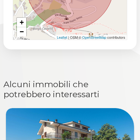
+
−
Leaflet
| OSM ©
OpenStreetMap
contributors
Alcuni immobili che
potrebbero interessarti