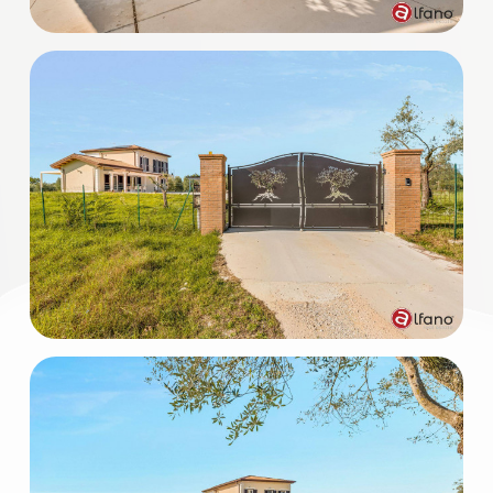
3
4
5
5+
Bagni
minimi
Qualsiasi
1
2