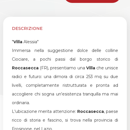
Giardino
DESCRIZIONE
Posto auto/Box
"
Villa
Alessia"
Balcone/Terrazzo
Immersa nella suggestione dolce delle colline
Ciociare, a pochi passi dal borgo storico di
Ascensore
Roccasecca
(FR), presentiamo una
Villa
che unisce
radici e futuro: una dimora di circa 253 mq su due
Arredato
livelli, completamente ristrutturata e pronta ad
accogliere chi sogna un'esistenza tranquilla ma mai
Nuova costruzione
ordinaria.
L'ubicazione merita attenzione:
Roccasecca
, paese
Lusso
ricco di storia e fascino, si trova nella provincia di
Frosinone, nel Lazio.