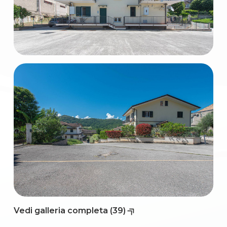
3
4
5
5+
Camere
minime
Qualsiasi
Vedi galleria completa (39)
1