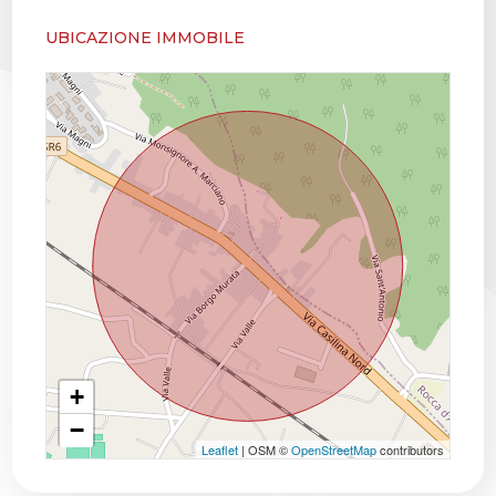
UBICAZIONE IMMOBILE
+
−
Leaflet
| OSM ©
OpenStreetMap
contributors