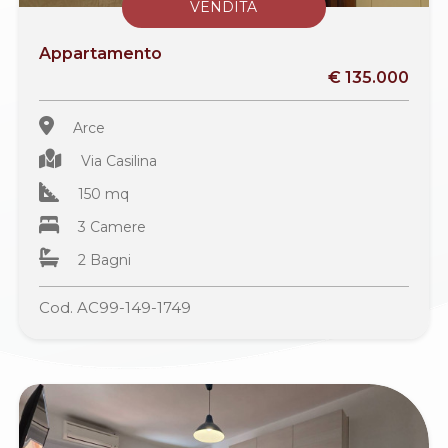
VENDITA
Appartamento
€ 135.000
Arce
Via Casilina
150 mq
3 Camere
2 Bagni
Cod. AC99-149-1749