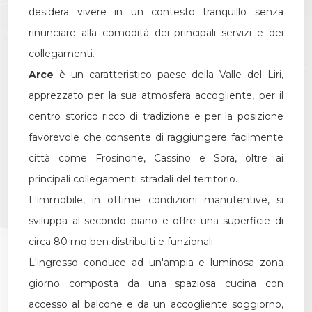
desidera vivere in un contesto tranquillo senza
Giardino
rinunciare alla comodità dei principali servizi e dei
collegamenti.
Posto auto/Box
Arce
è un caratteristico paese della Valle del Liri,
apprezzato per la sua atmosfera accogliente, per il
Balcone/Terrazzo
centro storico ricco di tradizione e per la posizione
favorevole che consente di raggiungere facilmente
Ascensore
città come Frosinone, Cassino e Sora, oltre ai
principali collegamenti stradali del territorio.
Arredato
L'immobile, in ottime condizioni manutentive, si
sviluppa al secondo piano e offre una superficie di
Nuova costruzione
circa 80 mq ben distribuiti e funzionali.
L'ingresso conduce ad un'ampia e luminosa zona
Lusso
giorno composta da una spaziosa cucina con
accesso al balcone e da un accogliente soggiorno,