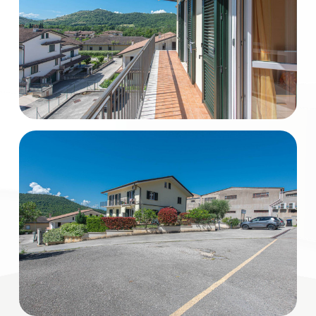
mq
Locali
minimi
Qualsiasi
1
2