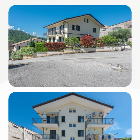
3
4
5
5+
Bagni
minimi
Qualsiasi
1
2